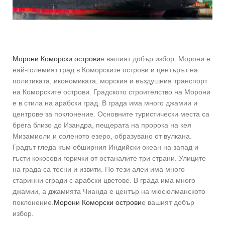
Морони Коморски острови
е вашият добър избор. Морони е
най-големият град в Коморските острови и центърът на
политиката, икономиката, морския и въздушния транспорт
на Коморските острови. Градското строителство на Морони
е в стила на арабски град. В града има много джамии и
центрове за поклонение. Основните туристически места са
брега близо до Изандра, пещерата на пророка на кея
Мизамиоли и соленото езеро, образувано от вулкана.
Градът гледа към обширния Индийски океан на запад и
гъсти кокосови горички от останалите три страни. Улиците
на града са тесни и извити. По тези алеи има много
старинни сгради с арабски цветове. В града има много
джамии, а джамията Чианда е център на мюсюлманското
поклонение.
Морони Коморски острови
е вашият добър
избор.