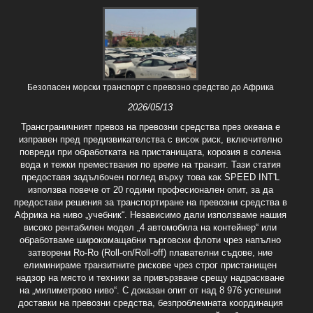
Безопасен морски транспорт с превозно средство до Африка
2026/05/13
Трансграничният превоз на превозни средства през океана е
изправен пред предизвикателства с висок риск, включително
повреди при обработката на пристанищата, корозия в солена
вода и тежки премествания по време на транзит. Тази статия
предоставя задълбочен поглед върху това как SPEED INT'L
използва повече от 20 години професионален опит, за да
предостави решения за транспортиране на превозни средства в
Африка на ниво „учебник“. Независимо дали използваме нашия
високо рентабилен модел „4 автомобила на контейнер“ или
обработваме широкомащабни търговски флоти чрез напълно
затворени Ro-Ro (Roll-on/Roll-off) плавателни съдове, ние
елиминираме транзитните рискове чрез строг пристанищен
надзор на място и техники за привързване срещу надраскване
на „милиметрово ниво“. С доказан опит от над 8 976 успешни
доставки на превозни средства, безпроблемната координация