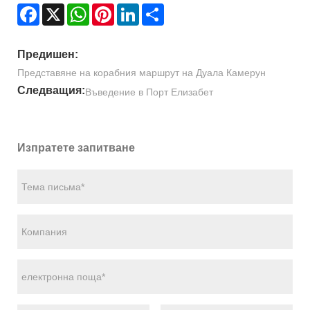
Facebook
X
WhatsApp
Pinterest
LinkedIn
Share
Предишен:
Представяне на корабния маршрут на Дуала Камерун
Следващия:
Въведение в Порт Елизабет
Изпратете запитване