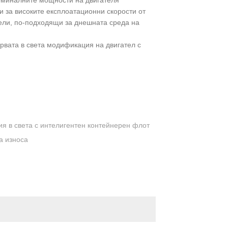
номиналните мощности на двигателя
и за високите експлоатационни скорости от
ели, по-подходящи за днешната среда на
ървата в света модификация на двигател с
я в света с интелигентен контейнерен флот
а износа