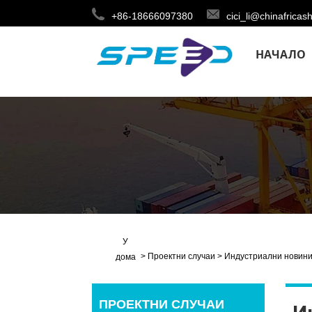
+86-18666097380
cici_li@chinafricas
НАЧАЛО
У
>
Проектни случаи
>
Индустриални новин
дома
ПРОЕКТНИ СЛУЧАИ