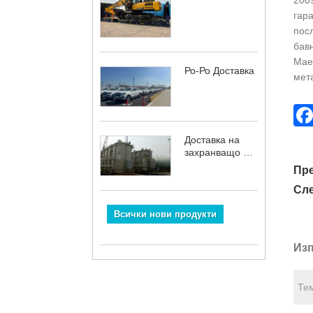
2009
гара
пос
бав
Maer
Ро-Ро Доставка
мет
Доставка на
захранващо и
енергийно
Пр
оборудване
Сл
Всички нови продукти
Изп