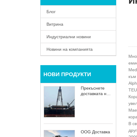
И
Блог
Витрина
Индустриални новини
Новини на компанията
Мног
еми
Medi
НОВИ ПРОДУКТИ
към 
Alph
Прекъснете
TEU
доставката на
Кор
едро
увел
Mae
кор
В св
дру
OOG Доставка