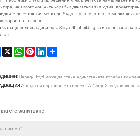
 г. Работейки с Wärtsilä, решението на Maersk за намаляване на 
нтира, че високомощните корабни двигатели тип кутия, проектиран
ледните десетилетия могат да бъдат превърнати в по-малки двигат
носкоростно плаване.
sk също подписа договор с Xinya Shipbuilding за извършване на п
анол.
Facebook
X
WhatsApp
Pinterest
LinkedIn
Share
едишен:
Hapag-Lloyd може да стане единствената корабна компани
едващия:
Уганда си партнира с алианса TA-CargoX за укрепване н
ратете запитване