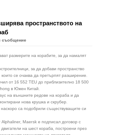
зширява пространството на
раб
Live
и съобщение
ават размерите на корабите, за да намалят
остроителници, за да добави пространство
 които се очаква да претърпят разширение.
ичил от 16 552 TEU до приблизително 18 500
hong в Южен Китай.
ус на външните редове на кораба и да
монтирани нова крушка и скрубер.
о наскоро са подобрили съществуващите си
Alphaliner, Maersk е подписал договор с
двигатели на шест кораба, построени през