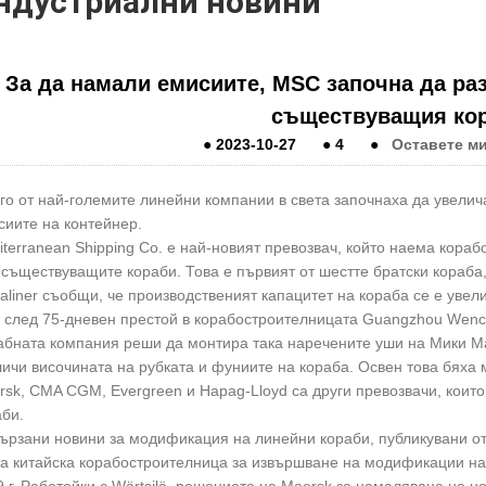
ндустриални новини
За да намали емисиите, MSC започна да ра
съществуващия ко
●
2023-10-27
●
4
●
Оставете м
о от най-големите линейни компании в света започнаха да увелич
сиите на контейнер.
terranean Shipping Co. е най-новият превозвач, който наема кораб
съществуващите кораби. Това е първият от шестте братски кораба,
aliner съобщи, че производственият капацитет на кораба се е увел
 след 75-дневен престой в корабостроителницата Guangzhou Wenc
абната компания реши да монтира така наречените уши на Мики Ма
ичи височината на рубката и фуниите на кораба. Освен това бяха 
rsk, CMA CGM, Evergreen и Hapag-Lloyd са други превозвачи, коит
аби.
ързани новини за модификация на линейни кораби, публикувани от 
га китайска корабостроителница за извършване на модификации на 