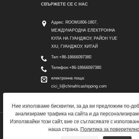
СВЪРЖЕТЕ СЕ С НАС
Адрес: ROOM1806-1807,
МЕЖДУНАРОДНА ЕЛЕКТРОННА
КУЛА НА ГУАНДЖОУ, РАЙОН YUE
XIU, ГУАНДЖОУ, КИТАЙ
Тел:
+86-18666097380
Телефон:
+86-18666097380
електронна поща:
cici_li@chinafricashipping.com
Ние използваме бисквитки, за да ви предложим по-до
анализираме трафика на сайта и да персонализирам
Използвайки този сайт, вие се съгласявате с използван
Авторско право 2020 GUANGZHOU SPEED INT'L FREIGHT 
наша страна.
Политика за поверителн
Всички права запазени