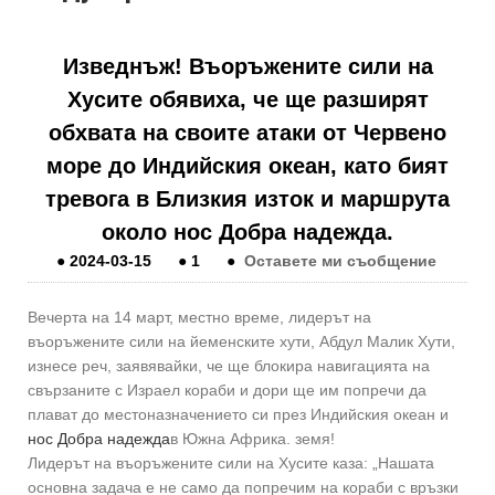
Изведнъж! Въоръжените сили на
Хусите обявиха, че ще разширят
обхвата на своите атаки от Червено
море до Индийския океан, като бият
тревога в Близкия изток и маршрута
около нос Добра надежда.
●
2024-03-15
●
1
●
Оставете ми съобщение
Вечерта на 14 март, местно време, лидерът на
въоръжените сили на йеменските хути, Абдул Малик Хути,
изнесе реч, заявявайки, че ще блокира навигацията на
свързаните с Израел кораби и дори ще им попречи да
плават до местоназначението си през Индийския океан и
нос Добра надежда
в Южна Африка. земя!
Лидерът на въоръжените сили на Хусите каза: „Нашата
основна задача е не само да попречим на кораби с връзки