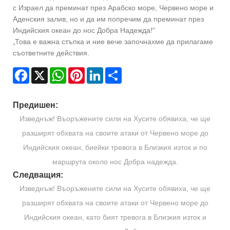
с Израел да преминат през Арабско море, Червено море и
Аденския залив, но и да им попречим да преминат през
Индийския океан до нос Добра Надежда!"
„Това е важна стъпка и ние вече започнахме да прилагаме
съответните действия.
Facebook
X
WhatsApp
Pinterest
LinkedIn
Share
Предишен:
Изведнъж! Въоръжените сили на Хусите обявиха, че ще
разширят обхвата на своите атаки от Червено море до
Индийския океан, биейки тревога в Близкия изток и по
маршрута около нос Добра надежда.
Следващия:
Изведнъж! Въоръжените сили на Хусите обявиха, че ще
разширят обхвата на своите атаки от Червено море до
Индийския океан, като бият тревога в Близкия изток и