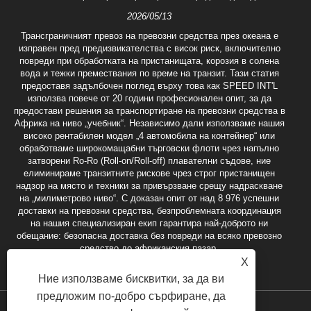
2026/05/13
Трансграничният превоз на превозни средства през океана е
изправен пред предизвикателства с висок риск, включително
повреди при обработката на пристанищата, корозия в солена
вода и тежки премествания по време на транзит. Тази статия
предоставя задълбочен поглед върху това как SPEED INT'L
използва повече от 20 години професионален опит, за да
предостави решения за транспортиране на превозни средства в
Африка на ниво „учебник“. Независимо дали използваме нашия
високо рентабилен модел „4 автомобила на контейнер“ или
обработваме широкомащабни търговски флоти чрез напълно
затворени Ro-Ro (Roll-on/Roll-off) плавателни съдове, ние
елиминираме транзитните рискове чрез строг пристанищен
надзор на място и техники за привързване срещу надраскване
на „милиметрово ниво“. С доказан опит от над 8 976 успешни
доставки на превозни средства, безпроблемната координация
на нашия специализиран екип гарантира най-доброто ни
обещание: безопасна доставка без повреди на всяко превозно
средство до африканския пазар.
X
Ние използваме бисквитки, за да ви
предложим по-добро сърфиране, да