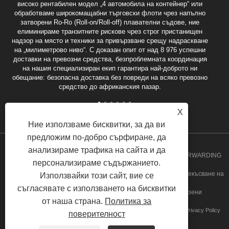
високо рентабилен модел „4 автомобила на контейнер“ или
обработваме широкомащабни търговски флоти чрез напълно
затворени Ro-Ro (Roll-on/Roll-off) плавателни съдове, ние
елиминираме транзитните рискове чрез строг пристанищен
надзор на място и техники за привързване срещу надраскване
на „милиметрово ниво“. С доказан опит от над 8 976 успешни
доставки на превозни средства, безпроблемната координация
на нашия специализиран екип гарантира най-доброто ни
обещание: безопасна доставка без повреди на всяко превозно
средство до африканския пазар.
X
Ние използваме бисквитки, за да ви
предложим по-добро сърфиране, да
анализираме трафика на сайта и да
Авторско право 2020 GUANGZHOU SPEED INT'L FREIGHT FORWARDING
персонализираме съдържанието.
CO., LTD. - Ангола Групаж, Ангола услуга от врата до врата, Прекъсване на
Използвайки този сайт, вие се
съгласявате с използването на бисквитки
насипни пратки, Гана Групаж услуга Всички права запазени
от наша страна.
Политика за
Връзки
Sitemap
RSS
XML
Privacy Policy
поверителност