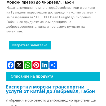
Морски превоз до Либревил, Габон
Нашата компания е много корабособственици в региона
на Гуангдонг първокласни доставчици на услуги за агенти
за резервации за SPEED® Ocean Freight до Либревил
Габон и се придържаме към принципа на
добросъвестността, винаги поставяме нуждите на
клиентите.
Изпратете запитване
Facebook
X
WhatsApp
Pinterest
LinkedIn
Share
Описание на продукта
Експертни морски транспортни
услуги от Китай до Либревил, Габон
Либревил е основното дълбоководно пристанище