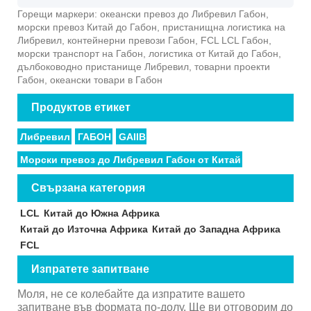
Горещи маркери: океански превоз до Либревил Габон,
морски превоз Китай до Габон, пристанищна логистика на
Либревил, контейнерни превози Габон, FCL LCL Габон,
морски транспорт на Габон, логистика от Китай до Габон,
дълбоководно пристанище Либревил, товарни проекти
Габон, океански товари в Габон
Продуктов етикет
Либревил
ГАБОН
GAIIB
Морски превоз до Либревил Габон от Китай
Свързана категория
LCL
Китай до Южна Африка
Китай до Източна Африка
Китай до Западна Африка
FCL
Изпратете запитване
Моля, не се колебайте да изпратите вашето
запитване във формата по-долу. Ще ви отговорим до