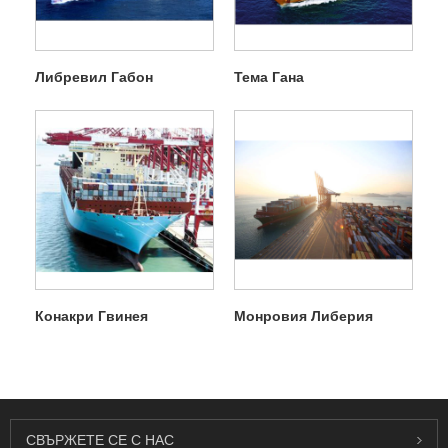
Либревил Габон
Тема Гана
Конакри Гвинея
Монровия Либерия
СВЪРЖЕТЕ СЕ С НАС