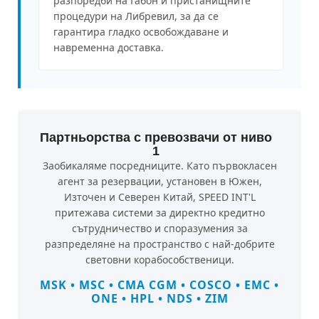
разпоредби на Габон и пристанищните
процедури на Либревил, за да се
гарантира гладко освобождаване и
навременна доставка.
Партньорства с превозвачи от ниво
1
Заобикаляме посредниците. Като първокласен
агент за резервации, установен в Южен,
Източен и Северен Китай, SPEED INT'L
притежава системи за директно кредитно
сътрудничество и споразумения за
разпределяне на пространство с най-добрите
световни корабособственици.
MSK • MSC • CMA CGM • COSCO • EMC •
ONE • HPL • NDS • ZIM