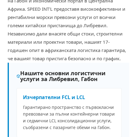
на Габон и икономически портал в Централна
Африка. SPEED INT'L предоставя високоефективни и
рентабилни морски превозни услуги от всички
големи китайски пристанища до Либревил.
Независимо дали внасяте общи стоки, строителни
материали или проектни товари, нашият 17-
годишен опит в африканската логистика гарантира,
че вашият товар пристига безопасно и по график.
Нашите основни логистични
услуги за Либревил, Габон
Изчерпателни FCL и LCL
Гарантирано пространство с първокласни
превозвачи за пълни контейнерни товари
и седмични LCL консолидационни услуги,
съобразени с пазарните обеми на Габон.