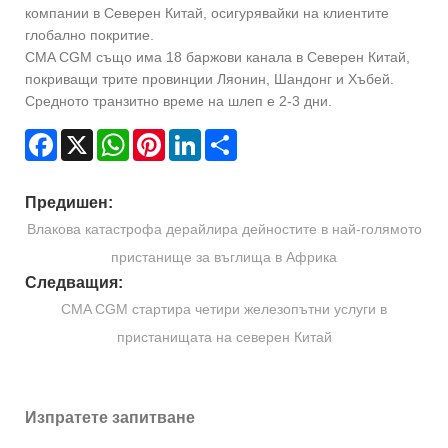
компании в Северен Китай, осигурявайки на клиентите
глобално покритие.
CMA CGM също има 18 баржови канала в Северен Китай,
покриващи трите провинции Ляонин, Шандонг и Хъбей.
Средното транзитно време на шлеп е 2-3 дни.
Facebook
X
WhatsApp
Pinterest
LinkedIn
Share
Предишен:
Влакова катастрофа дерайлира дейностите в най-голямото
пристанище за въглища в Африка
Следващия:
CMA CGM стартира четири железопътни услуги в
пристанищата на северен Китай
Изпратете запитване