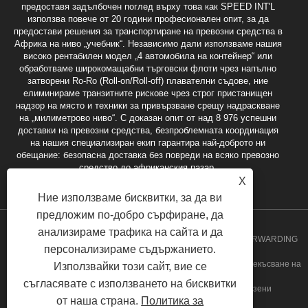
предоставя задълбочен поглед върху това как SPEED INT'L
използва повече от 20 години професионален опит, за да
предостави решения за транспортиране на превозни средства в
Африка на ниво „учебник“. Независимо дали използваме нашия
високо рентабилен модел „4 автомобила на контейнер“ или
обработваме широкомащабни търговски флоти чрез напълно
затворени Ro-Ro (Roll-on/Roll-off) плавателни съдове, ние
елиминираме транзитните рискове чрез строг пристанищен
надзор на място и техники за привързване срещу надраскване
на „милиметрово ниво“. С доказан опит от над 8 976 успешни
доставки на превозни средства, безпроблемната координация
на нашия специализиран екип гарантира най-доброто ни
обещание: безопасна доставка без повреди на всяко превозно
средство до африканския пазар.
X
Ние използваме бисквитки, за да ви
предложим по-добро сърфиране, да
анализираме трафика на сайта и да
Авторско право 2020 GUANGZHOU SPEED INT'L FREIGHT FORWARDING
персонализираме съдържанието.
CO., LTD. - Ангола Групаж, Ангола услуга от врата до врата, Прекъсване на
Използвайки този сайт, вие се
съгласявате с използването на бисквитки
насипни пратки, Гана Групаж услуга Всички права запазени
от наша страна.
Политика за