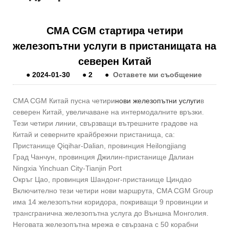
CMA CGM стартира четири
железопътни услуги в пристанищата на
северен Китай
●
2024-01-30
●
2
●
Оставете ми съобщение
CMA CGM Китай пусна четири
нови железопътни услуги
в
северен Китай, увеличаване на интермодалните връзки.
Тези четири линии, свързващи вътрешните градове на
Китай и северните крайбрежни пристанища, са:
Пристанище Qiqihar-Dalian, провинция Heilongjiang
Град Чанчун, провинция Джилин-пристанище Далиан
Ningxia Yinchuan City-Tianjin Port
Окръг Цао, провинция Шандонг-пристанище Циндао
Включително тези четири нови маршрута, CMA CGM Group
има 14 железопътни коридора, покриващи 9 провинции и
трансгранична железопътна услуга до Външна Монголия.
Неговата железопътна мрежа е свързана с 50 корабни