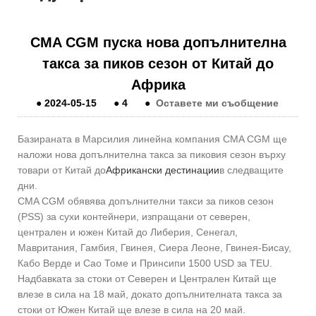
CMA CGM пуска нова допълнителна
такса за пиков сезон от Китай до
Африка
●
2024-05-15
●
4
●
Оставете ми съобщение
Базираната в Марсилия линейна компания CMA CGM ще
наложи нова допълнителна такса за пиковия сезон върху
товари от Китай до
Африкански дестинации
в следващите
дни.
CMA CGM обявява допълнителни такси за пиков сезон
(PSS) за сухи контейнери, изпращани от северен,
централен и южен Китай до Либерия, Сенегал,
Мавритания, Гамбия, Гвинея, Сиера Леоне, Гвинея-Бисау,
Кабо Верде и Сао Томе и Принсипи 1500 USD за TEU.
Надбавката за стоки от Северен и Централен Китай ще
влезе в сила на 18 май, докато допълнителната такса за
стоки от Южен Китай ще влезе в сила на 20 май.