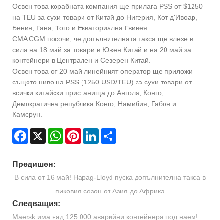
Освен това корабната компания ще прилага PSS от $1250
на TEU за сухи товари от Китай до Нигерия, Кот д'Ивоар,
Бенин, Гана, Того и Екваториална Гвинея.
CMA CGM посочи, че допълнителната такса ще влезе в
сила на 18 май за товари в Южен Китай и на 20 май за
контейнери в Централен и Северен Китай.
Освен това от 20 май линейният оператор ще приложи
същото ниво на PSS (1250 USD/TEU) за сухи товари от
всички китайски пристанища до Ангола, Конго,
Демократична република Конго, Намибия, Габон и
Камерун.
Facebook
X
WhatsApp
Pinterest
LinkedIn
Share
Предишен:
В сила от 16 май! Hapag-Lloyd пуска допълнителна такса в
пиковия сезон от Азия до Африка
Следващия:
Maersk има над 125 000 аварийни контейнера под наем!