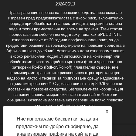
2026/05/13
Трансграничният превоз на превозни средства през океана е
изправен пред предизвикателства с висок риск, включително
повреди при обработката на пристанищата, корозия в солена
вода и тежки премествания по време на транзит. Тази статия
предоставя задълбочен поглед върху това как SPEED INT'L
използва повече от 20 години професионален опит, за да
предостави решения за транспортиране на превозни средства в
Африка на ниво „учебник“. Независимо дали използваме нашия
високо рентабилен модел „4 автомобила на контейнер“ или
обработваме широкомащабни търговски флоти чрез напълно
затворени Ro-Ro (Roll-on/Roll-off) плавателни съдове, ние
елиминираме транзитните рискове чрез строг пристанищен
надзор на място и техники за привързване срещу надраскване
на „милиметрово ниво“. С доказан опит от над 8 976 успешни
доставки на превозни средства, безпроблемната координация
на нашия специализиран екип гарантира най-доброто ни
обещание: безопасна доставка без повреди на всяко превозно
средство до африканския пазар.
X
Ние използваме бисквитки, за да ви
предложим по-добро сърфиране, да
анализираме трафика на сайта и да